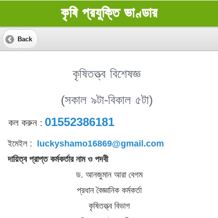
কৃষি প্রযুক্তি ভাণ্ডার
Back
কৃষিতত্ত্ব বিশেষজ্ঞ
(সকাল ৯টা-বিকাল ৫টা)
01552386181
কল করুন
:
ইমেইল :
luckyshamo16869@gmail.com
দায়িত্ব প্রাপ্ত কর্মকর্তার নাম ও পদবী
ড. আনজুমান আরা বেগম
প্রধান বৈজ্ঞানিক কর্মকর্তা
কৃষিতত্ত্ব বিভাগ