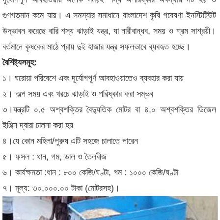
গুণগতমান কমে যায়। এ সমস্যার সমাধানে বাংলাদেশ কৃষি গবেষণা ইনস্টিটিউট
উদ্ভাবন করেছে বারি শস্য ঝাড়াই যন্ত্র, যা নারীবান্ধব, সময় ও শ্রম সাশ্রয়ী।
বর্তমানে কৃষকের মাঠে প্রায় দুই হাজার যন্ত্র সফলভাবে ব্যবহৃত হচ্ছে।
বৈশিষ্ট্যসমূহ:
১। ঘরোয়া পরিবেশে এবং দূর্যোগপূর্ণ আবহাওয়াতেও ব্যবহার করা যায়
২। অল্প সময় এবং খরচে ঝাড়াই ও পরিষ্কার করা সম্ভব
৩।যন্ত্রটি ০.৫ অশ্বশক্তির বৈদ্যুতিক মোটর বা ৪.০ অশ্বশক্তির ডিজেল
ইঞ্জিন দ্বারা চালনা করা হয়
৪।যে কোন মহিলা/পুরুষ এটি সহজে চালাতে পারেন
৫। ফসল : ধান, গম, ডাল ও তৈলবীজ
৬। কার্যক্ষমতা :ধান : ৮০০ কেজি/ঘণ্টা, গম : ১০০০ কেজি/ঘণ্টা
৭। মূল্য: ৩০,০০০.০০ টাকা (মোটরসহ)।