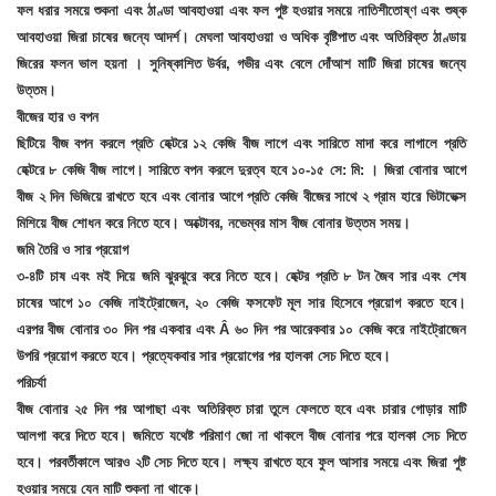
ফল ধরার সময়ে শুকনা এবং ঠাণ্ডা আবহাওয়া এবং ফল পুষ্ট হওয়ার সময়ে নাতিশীতোষ্ণ এবং শুষ্ক
আবহাওয়া জিরা চাষের জন্যে আদর্শ। মেঘলা আবহাওয়া ও অধিক বৃষ্টিপাত এবং অতিরিক্ত ঠাণ্ডায়
জিরের ফলন ভাল হয়না । সুনিষ্কাশিত উর্বর, গভীর এবং বেলে দোঁআশ মাটি জিরা চাষের জন্যে
উত্তম।
বীজের হার ও বপন
ছিটিয়ে বীজ বপন করলে প্রতি হেক্টরে ১২ কেজি বীজ লাগে এবং সারিতে মাদা করে লাগালে প্রতি
হেক্টরে ৮ কেজি বীজ লাগে। সারিতে বপন করলে দুরত্ব হবে ১০-১৫ সে: মি: । জিরা বোনার আগে
বীজ ২ দিন ভিজিয়ে রাখতে হবে এবং বোনার আগে প্রতি কেজি বীজের সাথে ২ গ্রাম হারে ভিটাভেক্স
মিশিয়ে বীজ শোধন করে নিতে হবে। অক্টোবর, নভেম্বর মাস বীজ বোনার উত্তম সময়।
জমি তৈরি ও সার প্রয়োগ
৩-৪টি চাষ এবং মই দিয়ে জমি ঝুরঝুরে করে নিতে হবে। হেক্টর প্রতি ৮ টন জৈব সার এবং শেষ
চাষের আগে ১০ কেজি নাইট্রোজেন, ২০ কেজি ফসফেট মূল সার হিসেবে প্রয়োগ করতে হবে।
এরপর বীজ বোনার ৩০ দিন পর একবার এবং Â ৬০ দিন পর আরেকবার ১০ কেজি করে নাইট্রোজেন
উপরি প্রয়োগ করতে হবে। প্রত্যেকবার সার প্রয়োগের পর হালকা সেচ দিতে হবে।
পরিচর্যা
বীজ বোনার ২৫ দিন পর আগাছা এবং অতিরিক্ত চারা তুলে ফেলতে হবে এবং চারার গোড়ার মাটি
আলগা করে দিতে হবে। জমিতে যথেষ্ট পরিমাণ জো না থাকলে বীজ বোনার পরে হালকা সেচ দিতে
হবে। পরবর্তীকালে আরও ২টি সেচ দিতে হবে। লক্ষ্য রাখতে হবে ফুল আসার সময়ে এবং জিরা পুষ্ট
হওয়ার সময়ে যেন মাটি শুকনা না থাকে।