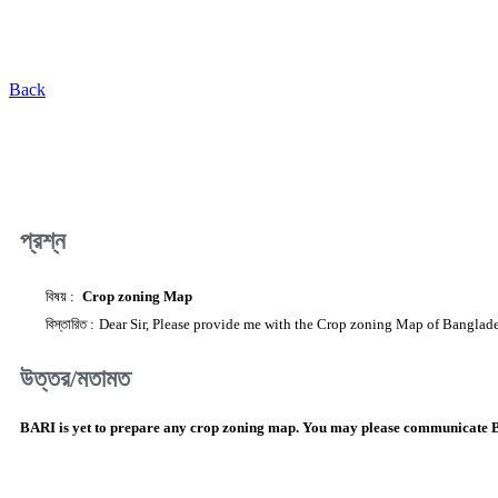
Back
প্রশ্ন
বিষয় :
Crop zoning Map
বিস্তারিত :
Dear Sir, Please provide me with the Crop zoning Map of Banglade
উত্তর/মতামত
BARI is yet to prepare any crop zoning map. You may please communicate Ba