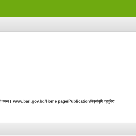
 ভিজিট করুন। www.bari.gov.bd/Home page/Publication/ইবুক/কৃষি প্রযুক্তি