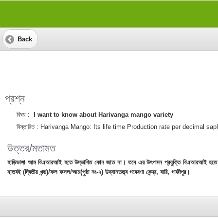
Back
প্রশ্ন
বিষয় :
I want to know about Harivanga mango variety
বিস্তারিত :
Harivanga Mango: Its life time Production rate per decimal sapl
উত্তর/মতামত
হাড়িভাঙ্গা আম বিএআরআই হতে উদ্ভাবিত কোন জাত না। তবে এর উৎপাদন প্রযুক্তি বিএআরআই হ
হাতবই (দ্বিতীয় খন্ড)/ফল ফসল/আম(পৄষ্ঠা নং-২) উদ্যানতত্ত্ব গবেষণা কেন্দ্র, বারি, গাজীপুর।