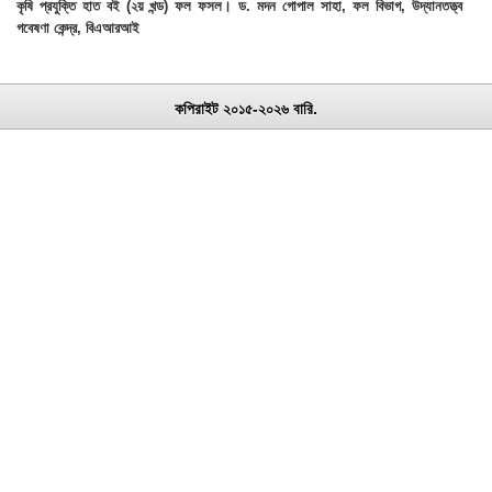
কৃষি প্রযুক্তি হাত বই (২য় খন্ড) ফল ফসল। ড. মদন গোপাল সাহা, ফল বিভাগ, উদ্যানতত্ত্ব
গবেষণা কেন্দ্র, বিএআরআই
কপিরাইট ২০১৫-২০২৬ বারি.