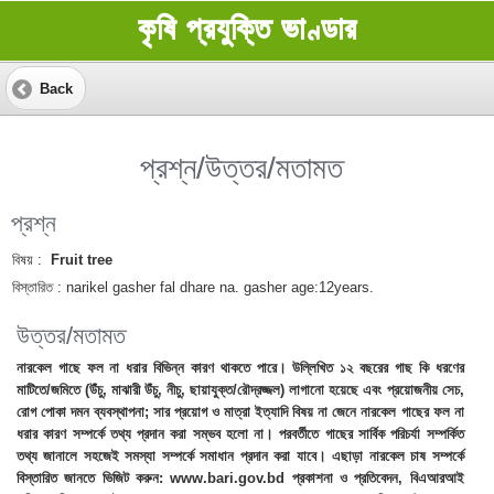
কৃষি প্রযুক্তি ভাণ্ডার
Back
প্রশ্ন/উত্তর/মতামত
প্রশ্ন
বিষয় :
Fruit tree
বিস্তারিত :
narikel gasher fal dhare na. gasher age:12years.
উত্তর/মতামত
নারকেল গাছে ফল না ধরার বিভিন্ন কারণ থাকতে পারে। উল্লিখিত ১২ বছরের গাছ কি ধরণের
মাটিতে/জমিতে (উঁচু, মাঝারী উঁচু, নীচু, ছায়াযুক্ত/রৌদ্রজ্জল) লাগানো হয়েছে এবং প্রয়োজনীয় সেচ,
রোগ পোকা দমন ব্যবস্থাপনা; সার প্রয়োগ ও মাত্রা ইত্যাদি বিষয় না জেনে নারকেল গাছের ফল না
ধরার কারণ সম্পর্কে তথ্য প্রদান করা সম্ভব হলো না। পরবর্তীতে গাছের সার্বিক পরিচর্যা সম্পর্কিত
তথ্য জানালে সহজেই সমস্যা সম্পর্কে সমাধান প্রদান করা যাবে। এছাড়া নারকেল চাষ সম্পর্কে
বিস্তারিত জানতে ভিজিট করুন: www.bari.gov.bd প্রকাশনা ও প্রতিবেদন, বিএআরআই