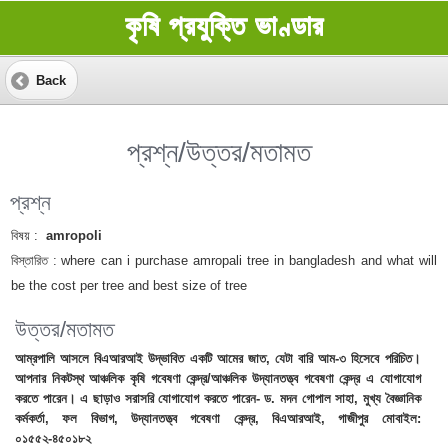
কৃষি প্রযুক্তি ভাণ্ডার
Back
প্রশ্ন/উত্তর/মতামত
প্রশ্ন
বিষয় :
amropoli
বিস্তারিত :
where can i purchase amropali tree in bangladesh and what will
be the cost per tree and best size of tree
উত্তর/মতামত
আম্রপালি আসলে বিএআরআই উদ্ভাবিত একটি আমের জাত, যেটা বারি আম-৩ হিসেবে পরিচিত।
আপনার নিকটস্থ আঞ্চলিক কৃষি গবেষণা কেন্দ্র/আঞ্চলিক উদ্যানতত্ত্ব গবেষণা কেন্দ্র এ যোগাযোগ
করতে পারেন। এ ছাড়াও সরাসরি যোগাযোগ করতে পারেন- ড. মদন গোপাল সাহা, মুখ্য বৈজ্ঞানিক
কর্মকর্তা, ফল বিভাগ, উদ্যানতত্ত্ব গবেষণা কেন্দ্র, বিএআরআই, গাজীপুর মোবাইল:
০১৫৫২-৪৫০১৮২