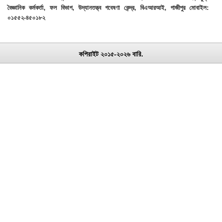
বৈজ্ঞানিক কর্মকর্তা, ফল বিভাগ, উদ্যানতত্ত্ব গবেষণা কেন্দ্র, বিএআরআই, গাজীপুর মোবাইল:
০১৫৫২-৪৫০১৮২
কপিরাইট ২০১৫-২০২৬ বারি.