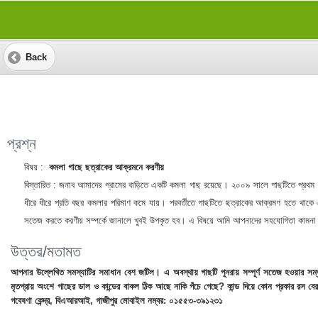
Back
প্রশ্ন
বিষয় :
কমলা গাছে ছত্রাকের আক্রমনে করণীয়
বিস্তারিত :
জনাব আমাদের গ্রামের বাড়িতে একটি কমলা গাছ রয়েছে। ২০০৯ সালে গাছটিতে প্রথম
ধীরে ধীরে প্রতি বছর কমলার পরিমাণ কমে যায়। পরবর্তীতে গাছটিতে ছত্রাকের আক্রমণ হতে থাকে এব
সতেজ করতে করণীয় সম্পর্কে জানালে খুবই উপকৃত হব। এ বিষয়ে আমি আপনাদের সহযোগিতা কামনা
উত্তর/মতামত
আপনার উল্লেখিত সমস্যাটির সমাধান বেশ জটিল। এ অবস্থায় গাছটি পূনরায় সম্পূর্ণ সতেজ হওয়ার স
মৃতপ্রায় অংশে গাছের ডাল ও কান্ডের বাকল ঠিক আছে নাকি পঁচে গেছে? কান্ড দিয়ে কোন প্রকার রস
গবেষণা কেন্দ্র, বিএআরআই, গাজীপুর মোবাইল নম্বর: ০১৫৫৩-৩৯১২৩১