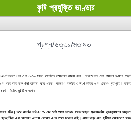
কৃষি প্রযুক্তি ভাণ্ডার
প্রশ্ন/উত্তর/মতামত
 ৭/৮টি কমলা ধরে এবং ২০১০ সালে গাছটিতে কয়েকশত কমলা ধরে। আকারে বড় এবং রসালো হওয়ায় গাছটি
ং ধীরে ধীরে ডালপালা শুকিয়ে যেতে থাকে। বর্তমাণে গাছটির একাংশ জীবিত এবং একাংশ মৃতপ্রায়। জীবিত অংশ
 করছি। বিনীত সুইটি আখতার
ম্ভাবনা ক্ষীন। তবে গাছটির যদি ৫০% এর বেশি অংশ সতেজ থাকে তাহলে প্রয়োজনীয় ব্যবস্থাপনার মাধ্
 বের হচ্ছে কিনা এবং আপনার এলাকা কোথায় এসব তথ্য জানান নাই। এসব তথ্য এবং ছবিসহ যোগাযোগ করলে প