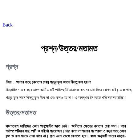
কৃষি প্রযুক্তি ভাণ্ডার
Back
প্রশ্ন/উত্তর/মতামত
প্রশ্ন
বিষয় :
আনার গাছে (কলমের চারা) প্রচুর ফুল আসে কিন্তু ফল হয় না
বিস্তারিত :
এক বছর আগে আমি একটি পাকিস্হানি আনারের কলমের চারা কিনে রোপন করি। এবং গাছে
প্রচুর ফুল আসে কিন্তু ফুল টিকে না এবং ফলও হয় না। এ অবস্থায় কি করতে পারি মতামত চাচ্ছি।
উত্তর/মতামত
বাংলাদেশে ডালিমের কোন অনুমোদিত জাত নেই। ডালিমের ক্ষেত্রে কলমের চারা ভাল। তবে
পর্যাপ্ত পরিমান সার, পানি ও পরিচর্যা প্রয়োজন। চারা কলম লাগানোর পর প্রথম ৩ বছর গাছে কোন
ফুল ও ফল ধরতে দেয়া যাবে না। ফুল এলে ভেঙ্গে ফেলতে হবে। বয়স অনুযায়ী সারের মাত্রা-