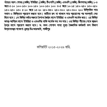
গাছের বয়স গোবর (কেজি) ইউরিয়া (কেজি) টিএসপি (কেজি) এমওপি (কেজি) জিপসাম(কেজি) ১-৩
বছর ৫-১০ ১০০-১৫০ ১০০-১৫০ ১০০-১৫০ ১০০ ৩-৫ বছর ১০-১৫ ১৫০-২৫০ ১৫০-২৫০
১৫০-২৫০ ১৫০ ৫-১০ বছর ১৫-২০ ২৫০-৪৫০ ২৫০-৩০০ ২৫০-৩০০ ২০০ উল্লিখিত সার
সমান ৩ কিস্তিতে প্রয়োগ করতে হবে। মাটিতে রস না থাকলে সার প্রয়োগের পর অবশ্যই সেচ
দিতে হবে। ১ম কিস্তি বর্ষার শুরুতে বৈশাখ-জৈষ্ঠ্য মাসে ইউরিয়া ও এমওপি অর্ধেক করে। ২য় কিস্তি
ভাদ্র-আশ্বিন মাসে ইউরিয়া ও এমওপির বাকি অর্ধেক সহ সব সার। ৩য় কিস্তি শীতের শেষে ফাল্গুন
চৈত্র মাসে প্রয়োগ করতে হবে। ড. মদন গোপাল সাহা মুখ্য বৈজ্ঞানিক কর্মকর্তা ফল বিভাগ
উদ্যানতত্ত্ব গবেষণা কেন্দ্র বিএআরআই, গাজীপুর
কপিরাইট ২০১৫-২০২৬ বারি.