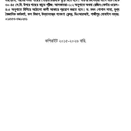
এছাড়াও, গরমের সময় গাছের গোড়ার চারদিকে খুঁড়ে দিতে হবে। এরপর ডিসেম্বর মাসে মাটি থেকে
৩০-৪৫ সে.মি. উপরে গাছের কান্ডে গ্রীজ: আলকাতরা=১:২ অনুপাতে অথবা রেজিন:কেস্টর ওয়েল=
৪:৫ অনুপাতে মিশিয়ে আঠালো কালী আকারে প্রয়োগ করতে হবে। ড. মদন গোপাল সাহা, মুখ্য
বৈজ্ঞানিক কর্মকর্তা, ফল বিভাগ, উদ্যানতত্ত্ব গবেষণা কেন্দ্র, বিএআরআই, গাজীপুর মোবাইল নম্বর:
০১৫৫৩-৩৯১২৩১
কপিরাইট ২০১৫-২০২৬ বারি.