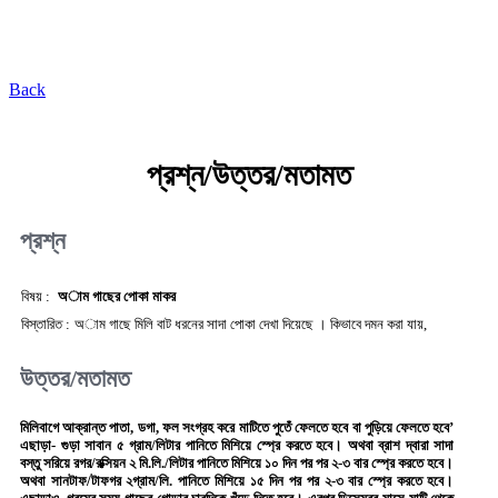
কৃষি প্রযুক্তি ভাণ্ডার
Back
প্রশ্ন/উত্তর/মতামত
প্রশ্ন
বিষয় :
অাম গাছের পোকা মাকর
বিস্তারিত :
অাম গাছে মিলি বাট ধরনের সাদা পোকা দেখা দিয়েছে । কিভাবে দমন করা যায়,
উত্তর/মতামত
মিলিবাগে আক্রান্ত পাতা, ডগা, ফল সংগ্রহ করে মাটিতে পুতেঁ ফেলতে হবে বা পুড়িয়ে ফেলতে হবে’
এছাড়া- গুড়া সাবান ৫ গ্রাম/লিটার পানিতে মিশিয়ে স্প্রে করতে হবে। অথবা ব্রাশ দ্বারা সাদা
বস্তু সরিয়ে রগর/রক্সিয়ন ২ মি.লি./লিটার পানিতে মিশিয়ে ১০ দিন পর পর ২-৩ বার স্প্রে করতে হবে।
অথবা সানটাফ/টাফগর ২গ্রাম/লি. পানিতে মিশিয়ে ১৫ দিন পর পর ২-৩ বার স্প্রে করতে হবে।