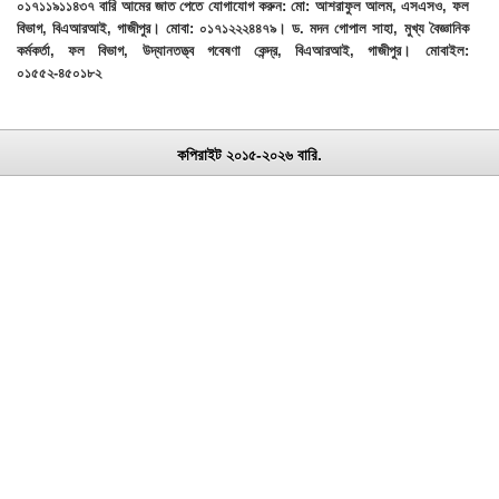
০১৭১১৯১১৪৩৭ বারি আমের জাত পেতে যোগাযোগ করুন: মো: আশরাফুল আলম, এসএসও, ফল
বিভাগ, বিএআরআই, গাজীপুর। মোবা: ০১৭১২২২৪৪৭৯। ড. মদন গোপাল সাহা, মুখ্য বৈজ্ঞানিক
কর্মকর্তা, ফল বিভাগ, উদ্যানতত্ত্ব গবেষণা কেন্দ্র, বিএআরআই, গাজীপুর। মোবাইল:
০১৫৫২-৪৫০১৮২
কপিরাইট ২০১৫-২০২৬ বারি.