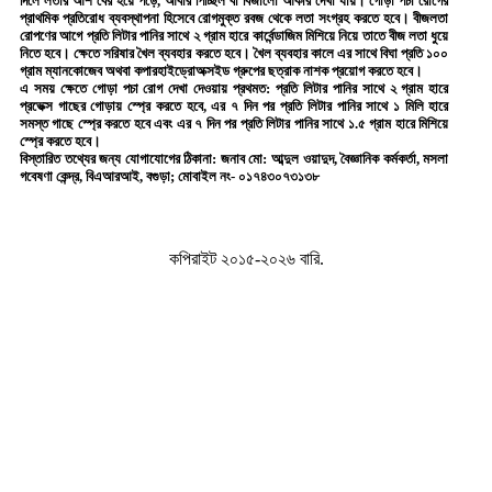
দিলে লতার আঁশ বের হয়ে পড়ে, আবার পিচ্ছিল বা বিজালো আকার দেখা যায়। গোড়া পঁচা রোগের
প্রাথমিক প্রতিরোধ ব্যবস্থাপনা হিসেবে রোগমুক্ত রবজ থেকে লতা সংগ্রহ করতে হবে। বীজলতা
রোপণের আগে প্রতি লিটার পানির সাথে ২ গ্রাম হারে কার্বেন্ডাজিম মিশিয়ে নিয়ে তাতে বীজ লতা ধুয়ে
নিতে হবে। ক্ষেতে সরিষার খৈল ব্যবহার করতে হবে। খৈল ব্যবহার কালে এর সাথে বিঘা প্রতি ১০০
গ্রাম ম্যানকোজেব অথবা কপারহাইড্রোঅক্সইড গ্রুপের ছত্রাক নাশক প্রয়োগ করতে হবে।
এ সময় ক্ষেতে গোড়া পচা রোগ দেখা দেওয়ায় প্রথমত: প্রতি লিটার পানির সাথে ২ গ্রাম হারে
প্রভেক্স গাছের গোড়ায় স্প্রে করতে হবে, এর ৭ দিন পর প্রতি লিটার পানির সাথে ১ মিলি হারে
সমস্ত গাছে স্প্রে করতে হবে এবং এর ৭ দিন পর প্রতি লিটার পানির সাথে ১.৫ গ্রাম হারে মিশিয়ে
স্প্রে করতে হবে।
বিস্তারিত তথ্যের জন্য যোগাযোগের ঠিকানা: জনাব মো: আব্দুল ওয়াদুদ, বৈজ্ঞানিক কর্মকর্তা, মসলা
গবেষণা কেন্দ্র, বিএআরআই, বগুড়া; মোবাইল নং- ০১৭৪৩০৭৩১৩৮
কপিরাইট ২০১৫-২০২৬ বারি.