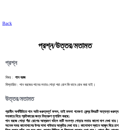
কৃষি প্রযুক্তি ভাণ্ডার
Back
প্রশ্ন/উত্তর/মতামত
প্রশ্ন
বিষয় :
পান বরজ
বিস্তারিত :
পান বরজের পানের লতার গোড়া পচা রোগ কি ভাবে রোধ করা যাই।
উত্তর/মতামত
গ্রামীন অর্থনীতিতে পান অতি গুরুত্বপূর্ণ ফসল, তাই মসলা গবেষণা কেন্দ্র বিষয়টি অত্যন্ত গুরুত্ব
সহকারে নিয়ে প্রতিকারের জন্য নিম্নরুপ সুপারিশ করছে:
পান বরজে গোড়া পঁচা রোগের আক্রমণ ঘটলে মাটি সংলগ্ন গোড়ার লতায় কালো দাগ দেখা যায়।
অনেক সময় কালোদাগের উপর সাদা পাউডার আকৃতির দেখা যায়। কালোদাগ স্থানে আঙ্গুল দিয়ে চাপ