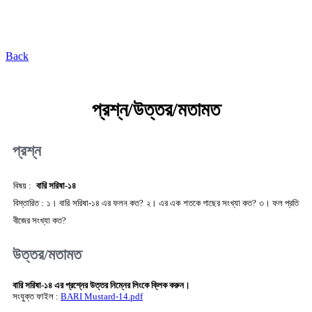
কৃষি প্রযুক্তি ভাণ্ডার
Back
প্রশ্ন/উত্তর/মতামত
প্রশ্ন
বিষয় :
বারি সরিষা-১৪
বিস্তারিত :
১। বারি সরিষা-১৪ এর ফলন কত? ২। এর এক শতকে গাছের সংখ্যা কত? ৩। ফল প্রতি
বীজের সংখ্যা কত?
উত্তর/মতামত
বারি সরিষা-১৪ এর প্রশ্নের উত্তর নিম্নের লিংকে ক্লিক করুন।
সংযুক্ত ফাইল :
BARI Mustard-14.pdf