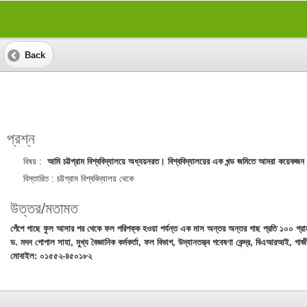
Back
প্রশ্ন
বিষয় :
আমি চট্টগ্রাম বিশ্ববিদ্যালয়ে অধ্যয়নরত। বিশ্ববিদ্যালয়ের এক খন্ড জমিতে আমরা কয়েকজন
বিস্তারিত :
চট্টগ্রাম বিশ্ববিদ্যালয় থেকে
উত্তর/মতামত
পেঁপে গাছে ফুল আসার পর থেকে ফল পরিপক্ক হওয়া পর্যন্ত এক মাস অন্তর অন্তর গাছ প্রতি ১০০ গ্রাম
ড. মদন গোপাল সাহা, মুখ্য বৈজ্ঞানিক কর্মকর্তা, ফল বিভাগ, উদ্যানতত্ত্ব গবেষণা কেন্দ্র, বিএআরআই, গাজী
মোবাইল: ০১৫৫২-৪৫০১৮২