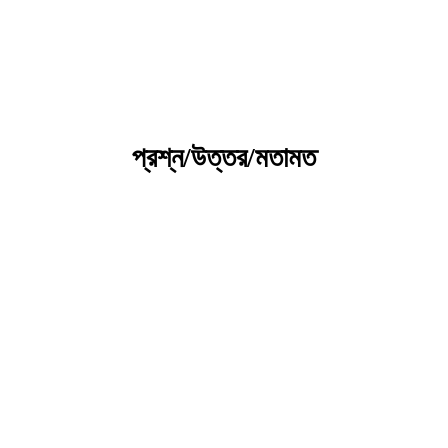
কৃষি প্রযুক্তি ভাণ্ডার
প্রশ্ন/উত্তর/মতামত