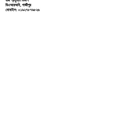
বীজ প্রযুক্তি বিভাগ
বিএআরআই, গাজীপুর
মোবাইল: ০১৯২৭৮৭৯৮২৬