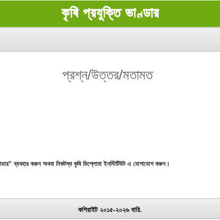
কৃষি প্রযুক্তি ভাণ্ডার
প্রশ্ন/উত্তর/মতামত
ভান্ডার” ব্যবহার করুন অথবা নিকটস্থ কৃষি ডিপ্লোমা ইনস্টিটিউট এ যোগাযোগ করুন।
কপিরাইট ২০১৫-২০২৬ বারি.