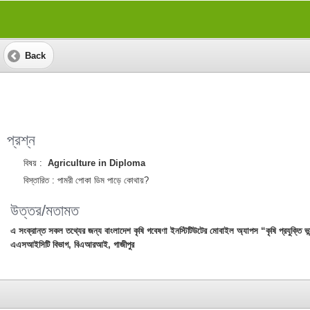
Back
প্রশ্ন
বিষয় :
Agriculture in Diploma
বিস্তারিত :
পামরী পোকা ডিম পাড়ে কোথায়?
উত্তর/মতামত
এ সংক্রান্ত সকল তথ্যের জন্য বাংলাদেশ কৃষি গবেষণা ইনস্টিটিউটের মোবাইল অ্যাপস “কৃষি প্রযুক্তি 
এএসআইসিটি বিভাগ, বিএআরআই, গাজীপুর