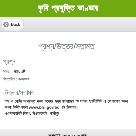
কৃষি প্রযুক্তি ভাণ্ডার
Back
প্রশ্ন/উত্তর/মতামত
প্রশ্ন
বিষয় :
মাছ. পল্টী
বিস্তারিত :
ধডদখথড
উত্তর/মতামত
মাছ ও পোল্ট্রি সংক্রান্ত সকল তথ্যের জন্য বাংলাদেশ পশু সম্পদ ইনস্টিটিউট এ যোগাযোগ করুন
অথবা ভিজিট করুন www.blri.gov.bd এই ঠিকানায়।
এএসআইসিটি বিভাগ, বিএআরআই, গাজীপুর
কপিরাইট ২০১৫-২০২৬ বারি.