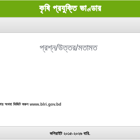
কৃষি প্রযুক্তি ভাণ্ডার
প্রশ্ন/উত্তর/মতামত
র, ঢাকায় অথবা ভিজিট করুন www.blri.gov.bd
কপিরাইট ২০১৫-২০২৬ বারি.