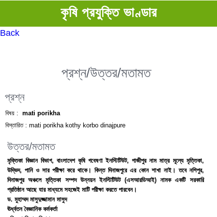
কৃষি প্রযুক্তি ভাণ্ডার
Back
প্রশ্ন/উত্তর/মতামত
প্রশ্ন
বিষয় :
mati porikha
বিস্তারিত :
mati porikha kothy korbo dinajpure
উত্তর/মতামত
মৃক্তিকা বিজ্ঞান বিভাগ, বাংলাদেশ কৃষি গবেষণা ইনস্টিটিউট, গাজীপুর নাম মাত্র মূল্যে মৃত্তিকা,
উদ্ভিদ, পানি ও সার পরীক্ষা করে থাকে। কিন্ত দিনাজপুরে এর কোন শাখা নাই। তবে নশিপুর,
দিনাজপুর অঞ্চলে মৃত্তিকা সম্পদ উন্নয়ন ইনস্টিটিউট (এসআরডিআই) নামক একটি সরকারি
প্রতিষ্ঠান আছে যার মাধ্যমে সহজেই মাটি পরীক্ষা করতে পারবেন।
ড. মুহাম্মদ মাসুদুজ্জামান মাসুদ
ঊর্ধ্বতন বৈজ্ঞানিক কর্মকর্তা