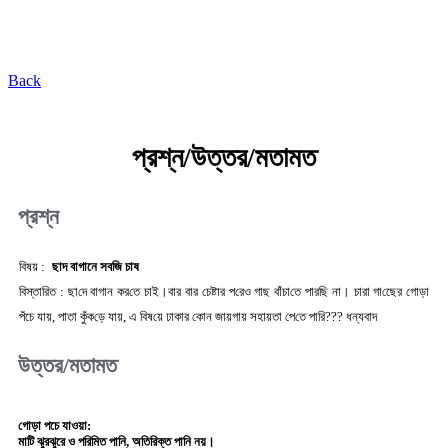
কৃষি প্রযুক্তি ভাণ্ডার
Back
প্রশ্ন/উত্তর/মতামত
প্রশ্ন
বিষয় :
ছাদ বাগানে সব‌জি চাষ
বিস্তারিত :
ছা‌দে বাগান কর‌তে চাই।বার বার চেষ্টার প‌রেও গাছ বাঁচা‌তে পার‌ছি না। চারা গা‌ছে‌ের গোড়া
প‌ঁচে যায়, পাতা কুঁক‌ড়ে যায়, এ বিষ‌য়ে ঢাকার কোন জায়গায় সহায়তা পে‌তে পা‌রি??? ধন্যবাদ
উত্তর/মতামত
গোড়া পচে যাওয়া:
মাটি ঝুরঝুরে ও পরিমিত পানি, অতিরিক্ত পানি নয়।