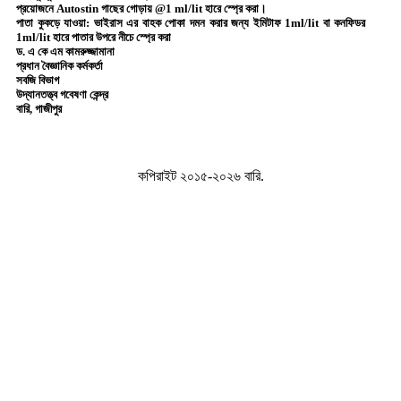
প্রয়োজনে Autostin গাছের গোড়ায় @1 ml/lit হারে স্প্রে করা।
পাতা কুকড়ে যাওয়া:
ভাইরাস এর বাহক পোকা দমন করার জন্য ইমিটাফ 1ml/lit বা কনফিডর
1ml/lit হারে পাতার উপরে নীচে স্প্রে করা
ড. এ কে এম কামরুজ্জামানা
প্রধান বৈজ্ঞানিক কর্মকর্তা
সবজি বিভাগ
উদ্যানতত্ত্ব গবেষণা কেন্দ্র
বারি, গাজীপুর
কপিরাইট ২০১৫-২০২৬ বারি.