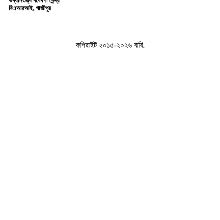
উদ্যানতত্ত্ব গবেষণা কেন্দ্র
বিএআরআই, গাজীপুর
কপিরাইট ২০১৫-২০২৬ বারি.