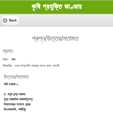
কৃষি প্রযুক্তি ভাণ্ডার
Back
প্রশ্ন/উত্তর/মতামত
প্রশ্ন
বিষয় :
ফল
বিস্তারিত :
ছাদে উপযোগী পেয়ারার ভালো জাত কোনটি
উত্তর/মতামত
বারি পেয়ারা-২
ড. বাবুল চন্দ্র সরকার
মুখ্য বৈজ্ঞানিক কর্মকর্তা(ফল)
উদ্যানতত্ত্ব গবেষণা কেন্দ্র
বিএআরআই, গাজীপুর