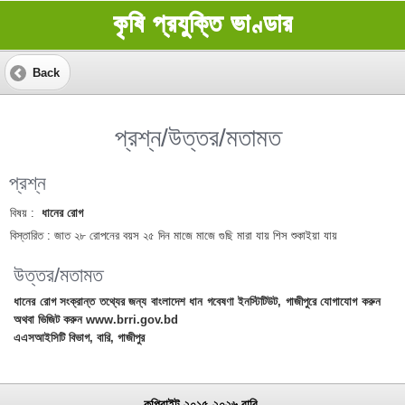
কৃষি প্রযুক্তি ভাণ্ডার
Back
প্রশ্ন/উত্তর/মতামত
প্রশ্ন
বিষয় :
ধানের রোগ
বিস্তারিত :
জাত ২৮ রোপনের বয়স ২৫ দিন মাজে মাজে গুছি মারা যায় শিস শুকাইয়া যায়
উত্তর/মতামত
ধানের রোগ সংক্রান্ত তথ্যের জন্য বাংলাদেশ ধান গবেষণা ইনস্টিটিউট, গাজীপুরে যোগাযোগ করুন
অথবা ভিজিট করুন www.brri.gov.bd
এএসআইসিটি বিভাগ, বারি, গাজীপুর
কপিরাইট ২০১৫-২০২৬ বারি.