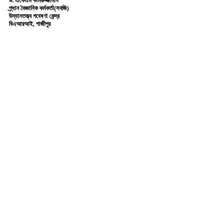
ড. একেএম কামরুজ্জামান
প্র্ধান বৈজ্ঞানিক কর্মকর্তা(সবজি)
উদ্যানতত্ত্ব গবেষণা কেন্দ্র
বিএআরআই, গাজীপুর