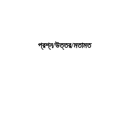
কৃষি প্রযুক্তি ভাণ্ডার
প্রশ্ন/উত্তর/মতামত