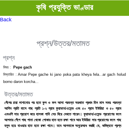
কৃষি প্রযুক্তি ভাণ্ডার
Back
প্রশ্ন/উত্তর/মতামত
প্রশ্ন
বিষয় :
Pepe gach
বিস্তারিত :
Amar Pepe gache ki jano poka pata kheya fela...ar gach holud
borno daron korcha...
উত্তর/মতামত
পেঁপের চারা লাগানোর পর হতে ফুল ও ফল আসা পরযন্ত অরথাত প্রথম তিন মাস সময় পরযন্ত
আপিন প্রতি মাসে গাছ প্রতি ১-২ গ্রাম ফুরাডান/এসেন্ড এবং ৫০ গ্রাম ইউরিয়া ও ৫০ গ্রাম
এমওপি সার প্রয়োগ করে হালকা পানি সেচ দিয়ে দেখতে পারেন। ফুরাডান/এসেন্ড প্রয়োগের ফলে
আপনার পেঁপে গাছ পাতা খেকো পোকার হাত হতে রক্ষা পাবে আর ইউরিয়া সার প্রয়োগের ফলে গাছ
হলুদ হয়ে যাওয়ার হাত হতে রক্ষা পাবে। তবে আপনাকে অনুরেআধ করছি যে, ভবিষ্যতে প্রশ্ন