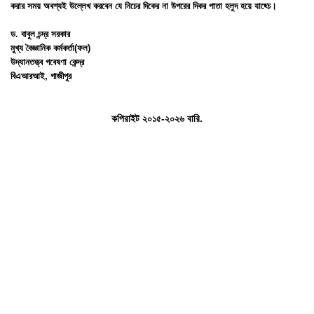
করার সময় অবশ্যই উল্লেখ করবেন যে নিচের দিকের না উপরের দিকর পাতা হলুদ হয়ে যাছ্চে।
ড. বাবুল চন্দ্র সরকার
মুখ্য বৈজ্ঞানিক কর্মকর্তা(ফল)
উদ্যানতত্ত্ব গবেষণা কেন্দ্র
বিএআরআই, গাজীপুর
কপিরাইট ২০১৫-২০২৬ বারি.