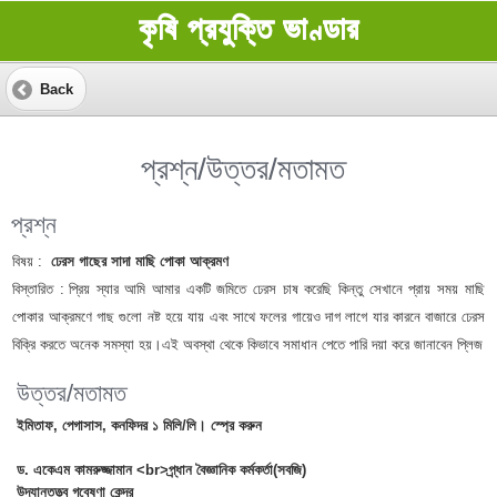
কৃষি প্রযুক্তি ভাণ্ডার
Back
প্রশ্ন/উত্তর/মতামত
প্রশ্ন
বিষয় :
ঢেরস গাছের সাদা মাছি পোকা আক্রমণ
বিস্তারিত :
প্রিয় স্যার আমি আমার একটি জমিতে ঢেরস চাষ করেছি কিন্তু সেখানে প্রায় সময় মাছি
পোকার আক্রমণে গাছ গুলো নষ্ট হয়ে যায় এবং সাথে ফলের গায়েও দাগ লাগে যার কারনে বাজারে ঢেরস
বিক্রি করতে অনেক সমস্যা হয়।এই অবস্থা থেকে কিভাবে সমাধান পেতে পারি দয়া করে জানাবেন প্লিজ
উত্তর/মতামত
ইমিতাফ, পেগাসাস, কনফিদর ১ মিলি/লি। স্প্রে করুন
ড. একেএম কামরুজ্জামান <‌br>প্র্ধান বৈজ্ঞানিক কর্মকর্তা(সবজি)
উদ্যানতত্ত্ব গবেষণা কেন্দ্র