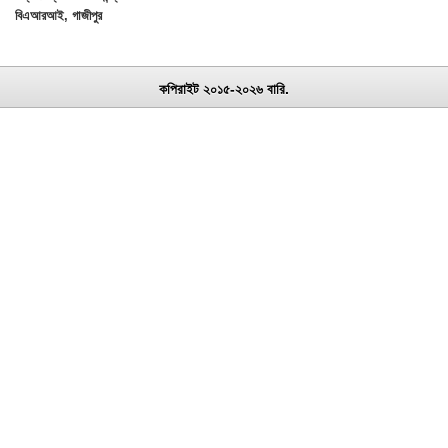
বিএআরআই, গাজীপুর
কপিরাইট ২০১৫-২০২৬ বারি.