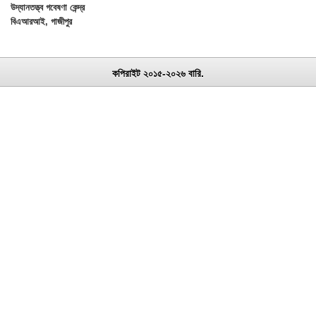
উদ্যানতত্ত্ব গবেষণা কেন্দ্র
বিএআরআই, গাজীপুর
কপিরাইট ২০১৫-২০২৬ বারি.