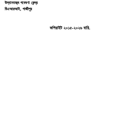
উদ্যানতত্ত্ব গবেষণা কেন্দ্র
বিএআরআই, গাজীপুর
কপিরাইট ২০১৫-২০২৬ বারি.