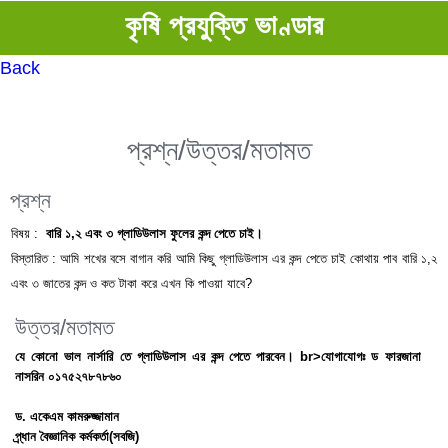
কৃষি প্রযুক্তি ভাণ্ডার
Back
প্রশ্ন/উত্তর/মতামত
প্রশ্ন
বিষয় :
বারি ১,২ এবং ৩ গ্লাডিউলাস ফুলের কন্দ পেতে চাই।
বিস্তারিত :
আমি শখের বসে বাগান করি আমি কিছু গ্লাডিউলাস এর কন্দ পেতে চাই কোথায় পাব বারি ১,২
এবং ৩ জাতের কন্দ ও কত টাকা করে এখন কি পাওয়া যাবে?
উত্তর/মতামত
যে কোনো ভাল নার্সারি তে গ্লাডিউলাস এর কন্দ পেতে পারবেন। br>যোগাযোগঃ ড ফারজানা
নাসরিন ০১৭৫২৭৮৭৮৬০
ড. একেএম কামরুজ্জামান
প্র্ধান বৈজ্ঞানিক কর্মকর্তা(সবজি)