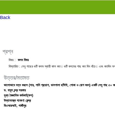
Back
প্রশ্ন
বিষয় :
কলম বিষয়
বিস্তারিত :
লেবু গাছের গুটি কলম স্থায়ী কাল কত। গুটি কলমের গাছ কত দিন বাঁচে। এবং কতদিন ফল
উত্তর/মতামত
ভালোভাবে যত্ন করলে (সার, পানি প্রয়োগ, ডালপালা ছাঁটাই, পোকা ও রোগ দমন) একটি লেবু গাছ ৫০ 
ড. বাবুল চন্দ্র সরকার
মুখ্য বৈজ্ঞানিক কর্মকর্তা(ফল)
উদ্যানতত্ত্ব গবেষণা কেন্দ্র
বিএআরআই, গাজীপুর