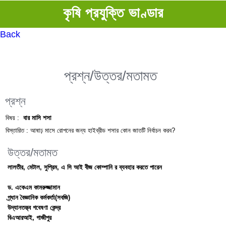
কৃষি প্রযুক্তি ভাণ্ডার
Back
প্রশ্ন/উত্তর/মতামত
প্রশ্ন
বিষয় :
বার মাসি শসা
বিস্তারিত :
আষাঢ় মাসে রোপনের জন্য হাইব্রীড শসার কোন জাতটি নির্বাচন করব?
উত্তর/মতামত
লালতীর, মেটাল, সুপ্রিম, এ সি আই বীজ কোম্পানি র ব্যবহার করতে পারেন
ড. একেএম কামরুজ্জামান
প্র্ধান বৈজ্ঞানিক কর্মকর্তা(সবজি)
উদ্যানতত্ত্ব গবেষণা কেন্দ্র
বিএআরআই, গাজীপুর