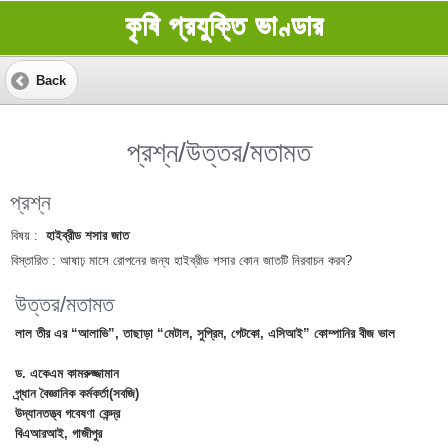
কৃষি প্রযুক্তি ভাণ্ডার
Back
প্রশ্ন/উত্তর/মতামত
প্রশ্ন
বিষয় :
হাইব্রীড শসার জাত
বিস্তারিত :
আষাঢ় মাসে রোপনের জন্য হাইব্রীড শসার কোন জাতটি নিরবাচন করব?
উত্তর/মতামত
লাল তীর এর “আলাভি”, তাছাড়া “মেটাল, সুপ্রিম, গেটকো, এসিআই” কোম্পানির বীজ ভাল
ড. একেএম কামরুজ্জামান
প্র্ধান বৈজ্ঞানিক কর্মকর্তা(সবজি)
উদ্যানতত্ত্ব গবেষণা কেন্দ্র
বিএআরআই, গাজীপুর