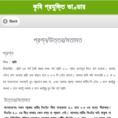
কৃষি প্রযুক্তি ভাণ্ডার
Back
প্রশ্ন/উত্তর/মতামত
প্রশ্ন
বিষয় :
মাল্টা
বিস্তারিত :
মাল্টা এর গর্ত তৈরি করার সময় গর্ত প্রতি ৫০০ গ্রাম ডলোচুন দিতে বলা হয়েছে। আবার
এটাও বলা হয়েছে মাল্টা চাষ করতে হলে ৫.৫-৬ পি এইচ ভালো। আমার জমি যদি অলরেডি ৫.৫ বা ৬
হয় তাহলেতো অবশ্যই চুন প্রয়োগ করব না, এখন আমার প্রশ্ন আমার মাটির পি এইচ ২ হলে কতটুকু
অথবা ৩ হলে কতটু অথবা ৪ হলে কতটুকু চুন দিব গর্ত প্রতি
উত্তর/মতামত
বাংলাদেশের সকল প্রকার মাটির পিএইচ সীমা সাধারনত ৪.০ হতে ৮.৪ এর মধ্যে সীমাবদ্ধ।
পিএইচ ৪.০ এর নীচে থাকার কোন তথ্য বা প্রমান নেই। আপনার মাটির পিএইচ যাই থাকুক না