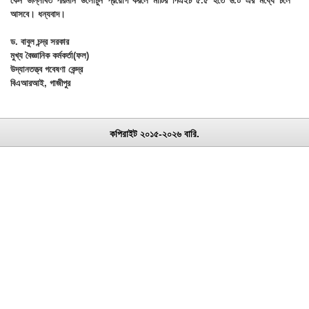
কেন উল্লিখিত পরিমান ডলোচুন প্রয়োগ করলে মাটির পিএইচ ৫.৫ হতে ৬.০ এর মধ্যে চলে
আসবে। ধন্যবাদ।
ড. বাবুল চন্দ্র সরকার
মুখ্য বৈজ্ঞানিক কর্মকর্তা(ফল)
উদ্যানতত্ত্ব গবেষণা কেন্দ্র
বিএআরআই, গাজীপুর
কপিরাইট ২০১৫-২০২৬ বারি.