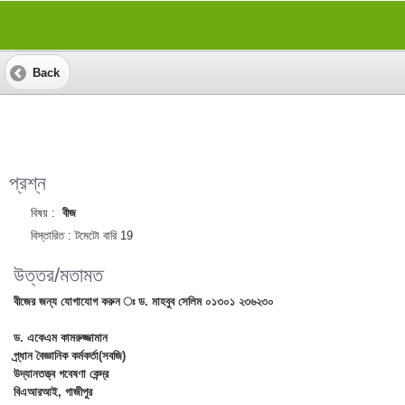
Back
প্রশ্ন
বিষয় :
বীজ
বিস্তারিত :
টমেটো বারি 19
উত্তর/মতামত
বীজের জন্য যোগাযোগ করুন ঃ ড. মাহবুব সেলিম ০১৩০১ ২৩৬২৩০
ড. একেএম কামরুজ্জামান
প্র্ধান বৈজ্ঞানিক কর্মকর্তা(সবজি)
উদ্যানতত্ত্ব গবেষণা কেন্দ্র
বিএআরআই, গাজীপুর