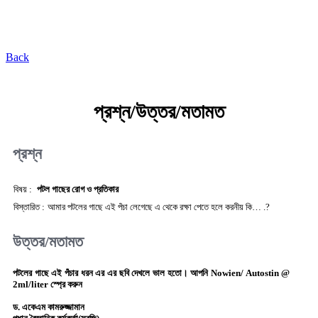
কৃষি প্রযুক্তি ভাণ্ডার
Back
প্রশ্ন/উত্তর/মতামত
প্রশ্ন
বিষয় :
পটল গাছের রোগ ও প্রতিকার
বিস্তারিত :
আমার পটলের গাছে এই পঁচা লেগেছে এ থেকে রক্ষা পেতে হলে করনীয় কি… .?
উত্তর/মতামত
পটলের গাছে এই পঁচার ধরন এর এর ছবি দেখলে ভাল হতো। আপনি Nowien/ Autostin @
2ml/liter স্প্রে করুন
ড. একেএম কামরুজ্জামান