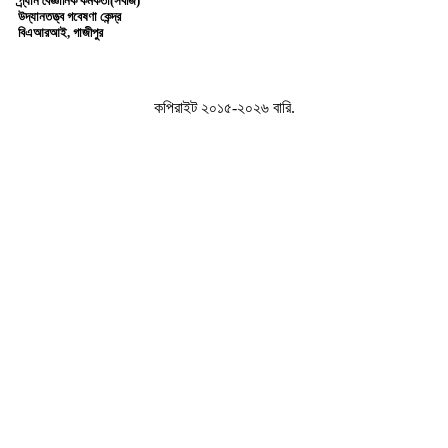
প্র্ধান বৈজ্ঞানিক কর্মকর্তা(সবজি)
উদ্যানতত্ত্ব গবেষণা কেন্দ্র
বিএআরআই, গাজীপুর
কপিরাইট ২০১৫-২০২৬ বারি.