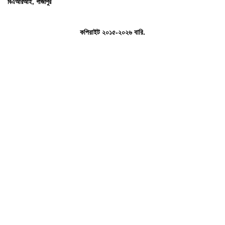
বিএআরআই, গাজীপুর
কপিরাইট ২০১৫-২০২৬ বারি.