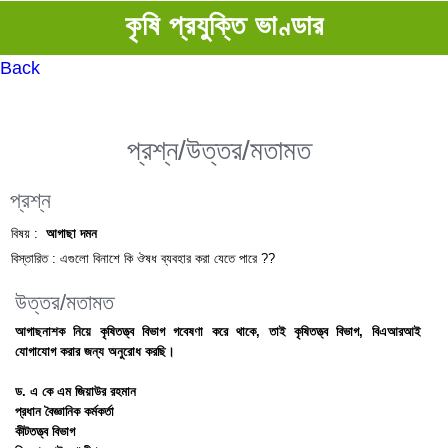
কৃষি প্রযুক্তি ভাণ্ডার
Back
প্রশ্ন/উত্তর/মতামত
প্রশ্ন
বিষয় :
আগাছা দমন
বিস্তারিত :
এগুলো বিনাশে কি ঔষধ ব্যবহার করা যেতে পারে ??
উত্তর/মতামত
আগাছনাশক নিয়ে কৃষিতত্ত্ব বিভাগ গবেষণা করে থাকে, তাই কৃষিতত্ত্ব বিভাগ, বিএআরআই
যোগাযোগ করার জন্য অনুরোধ করছি।
ড. এ কে এম জিয়াউর রহমান
প্রধান বৈজ্ঞানিক কর্মকর্তা
কীটতত্ত্ব বিভাগ