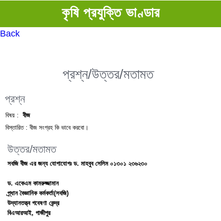
কৃষি প্রযুক্তি ভাণ্ডার
Back
প্রশ্ন/উত্তর/মতামত
প্রশ্ন
বিষয় :
বীজ
বিস্তারিত :
বীজ সংগ্রহ কি ভাবে করবো।
উত্তর/মতামত
সবজি বীজ এর জন্য যোগাযোগঃ ড. মাহবুব সেলিম ০১৩০১ ২৩৬২৩০
ড. একেএম কামরুজ্জামান
প্র্ধান বৈজ্ঞানিক কর্মকর্তা(সবজি)
উদ্যানতত্ত্ব গবেষণা কেন্দ্র
বিএআরআই, গাজীপুর