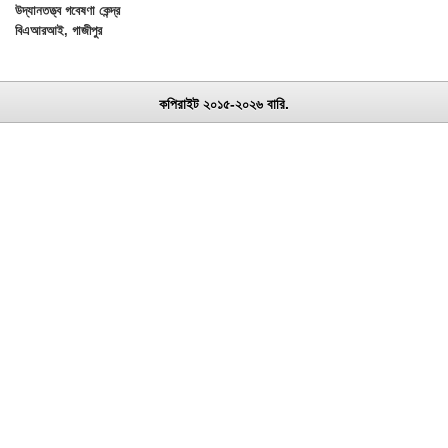
উদ্যানতত্ত্ব গবেষণা কেন্দ্র
বিএআরআই, গাজীপুর
কপিরাইট ২০১৫-২০২৬ বারি.