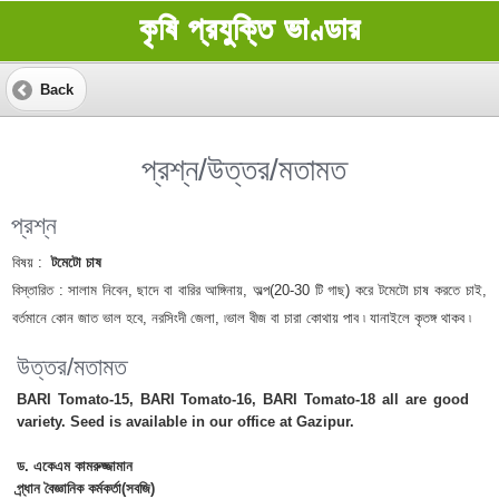
কৃষি প্রযুক্তি ভাণ্ডার
Back
প্রশ্ন/উত্তর/মতামত
প্রশ্ন
বিষয় :
টমেটো চাষ
বিস্তারিত :
সালাম নিবেন, ছাদে বা বারির আঙ্গিনায়, অল্প(20-30 টি গাছ) করে টমেটো চাষ করতে চাই,
বর্তমানে কোন জাত ভাল হবে, নরসিংদী জেলা, ৷ভাল বীজ বা চারা কোথায় পাব ৷ যানাইলে কৃতঙ্গ থাকব ৷
উত্তর/মতামত
BARI Tomato-15, BARI Tomato-16, BARI Tomato-18 all are good
variety. Seed is available in our office at Gazipur.
ড. একেএম কামরুজ্জামান
প্র্ধান বৈজ্ঞানিক কর্মকর্তা(সবজি)