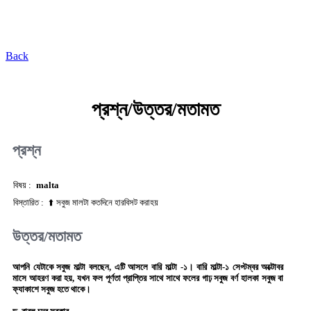
কৃষি প্রযুক্তি ভাণ্ডার
Back
প্রশ্ন/উত্তর/মতামত
প্রশ্ন
বিষয় :
malta
বিস্তারিত :
⬆️ সবুজ মালটা কতদিনে হারবিসট করাহয়
উত্তর/মতামত
আপনি যেটাকে সবুজ মাল্টা বলছেন, এটি আসলে বারি মাল্টা -১। বারি মাল্টা-১ সেপ্টম্বর অক্টোবর
মাসে আহরণ করা হয়, যখন ফল পূর্ণতা প্রাপ্তির সাথে সাথে ফলের গাঢ় সবুজ বর্ণ হালকা সবুজ বা
ফ্যাকাশে সবুজ হতে থাকে।