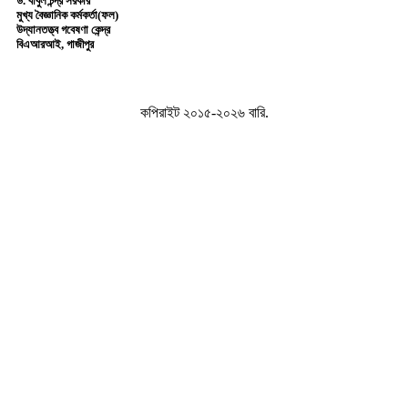
ড. বাবুল চন্দ্র সরকার
মুখ্য বৈজ্ঞানিক কর্মকর্তা(ফল)
উদ্যানতত্ত্ব গবেষণা কেন্দ্র
বিএআরআই, গাজীপুর
কপিরাইট ২০১৫-২০২৬ বারি.