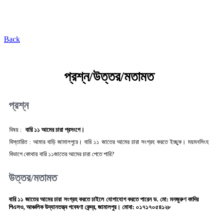
কৃষি প্রযুক্তি ভাণ্ডার
Back
প্রশ্ন/উত্তর/মতামত
প্রশ্ন
বিষয় :
বারি ১১ আমের চারা প্রসংগে।
বিস্তারিত :
আমার বাড়ি জামালপুরে। বারি ১১ জাতের আমের চারা সংগ্রহ করতে ইচ্ছুক। ময়মনসিংহ
বিভাগে কোথায় বারি ১১জাতের আমের চারা পেতে পারি?
উত্তর/মতামত
বারি ১১ জাতের আমের চারা সংগ্রহ করতে চাইলে যোগাযোগ করতে পারেন ড. মো: মনজুরুণ কাদির
পিএসও, আঞ্চলিক উদ্যানতত্ত্ব গবেষণা কেন্দ্র, জামালপুর। মোবা: ০১৭১৭০৫৪১২৮