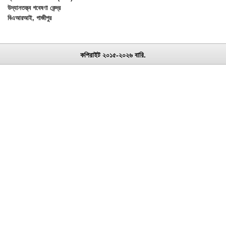
উদ্যানতত্ত্ব গবেষণা কেন্দ্র
বিএআরআই, গাজীপুর
কপিরাইট ২০১৫-২০২৬ বারি.