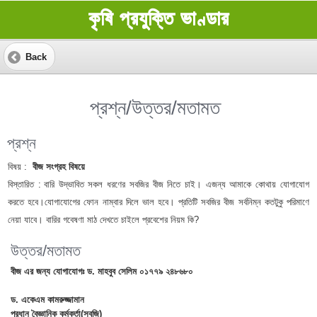
কৃষি প্রযুক্তি ভাণ্ডার
Back
প্রশ্ন/উত্তর/মতামত
প্রশ্ন
বিষয় :
বীজ সংগ্রহ বিষয়ে
বিস্তারিত :
বারি উদ্ভাবিত সকল ধরণের সবজির বীজ নিতে চাই। এজন্য আমাকে কোথায় যোগাযোগ
করতে হবে।যোগাযোগের ফোন নাম্বার দিলে ভাল হবে। প্রতিটি সবজির বীজ সর্বনিম্ন কতটুকু পরিমাণে
নেয়া যাবে। বারির গবেষণা মাঠ দেখতে চাইলে প্রবেশের নিয়ম কি?
উত্তর/মতামত
বীজ এর জন্য যোগাযোগঃ ড. মাহবুব সেলিম ০১৭৭৯ ২৪৮৬৮০
ড. একেএম কামরুজ্জামান
প্রধান বৈজ্ঞানিক কর্মকর্তা(সবজি)