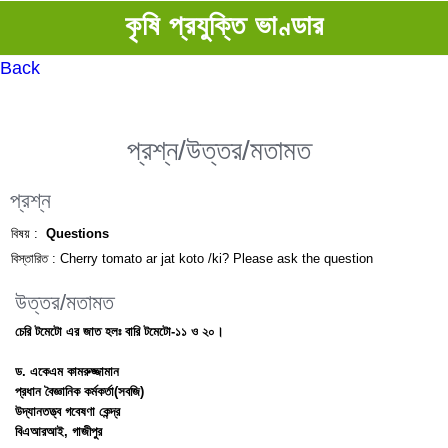
কৃষি প্রযুক্তি ভাণ্ডার
Back
প্রশ্ন/উত্তর/মতামত
প্রশ্ন
বিষয় :
Questions
বিস্তারিত :
Cherry tomato ar jat koto /ki? Please ask the question
উত্তর/মতামত
চেরি টমেটো এর জাত হলঃ বারি টমেটো-১১ ও ২০।
ড. একেএম কামরুজ্জামান
প্রধান বৈজ্ঞানিক কর্মকর্তা(সবজি)
উদ্যানতত্ত্ব গবেষণা কেন্দ্র
বিএআরআই, গাজীপুর