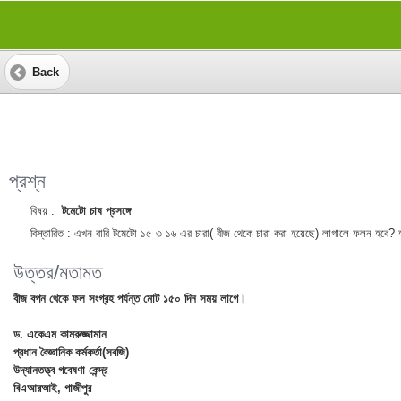
Back
প্রশ্ন
বিষয় :
টমেটো চাষ প্রসঙ্গে
বিস্তারিত :
এখন বারি টমেটো ১৫ ৩ ১৬ এর চারা( বীজ থেকে চারা করা হয়েছে) লাগালে ফলন হবে? 
উত্তর/মতামত
বীজ বপন থেকে ফল সংগ্রহ পর্যন্ত মোট ১৫০ দিন সময় লাগে।
ড. একেএম কামরুজ্জামান
প্রধান বৈজ্ঞানিক কর্মকর্তা(সবজি)
উদ্যানতত্ত্ব গবেষণা কেন্দ্র
বিএআরআই, গাজীপুর