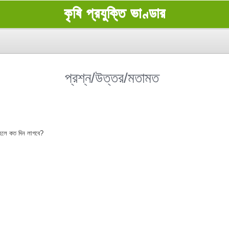
কৃষি প্রযুক্তি ভাণ্ডার
প্রশ্ন/উত্তর/মতামত
হলে কত দিন লাগবে?