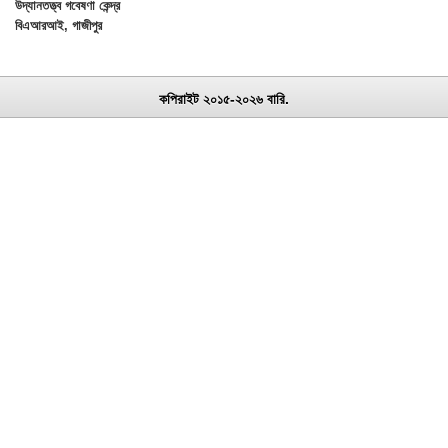
উদ্যানতত্ত্ব গবেষণা কেন্দ্র
বিএআরআই, গাজীপুর
কপিরাইট ২০১৫-২০২৬ বারি.