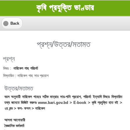
কৃষি প্রযুক্তি ভাণ্ডার
Back
প্রশ্ন/উত্তর/মতামত
প্রশ্ন
বিষয় :
নারিকেল গাছ পরিচর্যা
বিস্তারিত :
নারিকেল গাছ সার প্রয়োগ
উত্তর/মতামত
বয়স অনুযায়ী নারিকেল গাছের সঠিক মাত্রার সার-পানি প্রয়োগ, পরিচর্যা ইত্যাদি বিষয়ে বিস্তারিত
তথ্য জানতে ভিজিট করুনঃ www.bari.gov.bd > E-book > কৃষি প্রযুক্তি হাত বই >
২য় খন্ড > ফল- ফসল > নারিকেল
আসমা আনোয়ারী
বৈজ্ঞানিক কর্মকর্তা