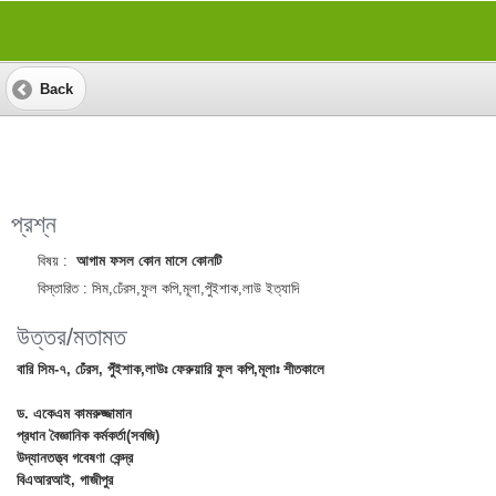
Back
প্রশ্ন
বিষয় :
আগাম ফসল কোন মাসে কোনটি
বিস্তারিত :
সিম,ঢেঁরস,ফুল কপি,মূলা,পুঁইশাক,লাউ ইত্যাদি
উত্তর/মতামত
বারি সিম-৭, ঢেঁরস, পুঁইশাক,লাউঃ ফেরুয়ারি ফুল কপি,মূলাঃ শীতকালে
ড. একেএম কামরুজ্জামান
প্রধান বৈজ্ঞানিক কর্মকর্তা(সবজি)
উদ্যানতত্ত্ব গবেষণা কেন্দ্র
বিএআরআই, গাজীপুর