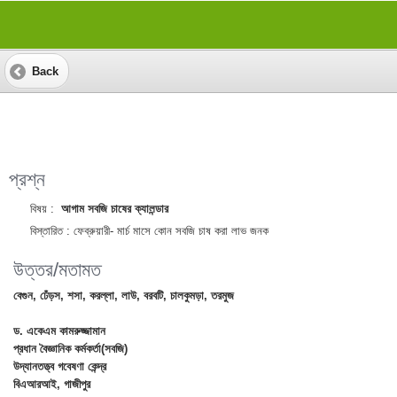
Back
প্রশ্ন
বিষয় :
আগাম সবজি চাষের ক্যালন্ডার
বিস্তারিত :
ফেব্রুয়ারী- মার্চ মাসে কোন সবজি চাষ করা লাভ জনক
উত্তর/মতামত
বেগুন, ঢেঁড়স, শসা, করল্লা, লাউ, বরবটি, চালকুমড়া, তরমুজ
ড. একেএম কামরুজ্জামান
প্রধান বৈজ্ঞানিক কর্মকর্তা(সবজি)
উদ্যানতত্ত্ব গবেষণা কেন্দ্র
বিএআরআই, গাজীপুর