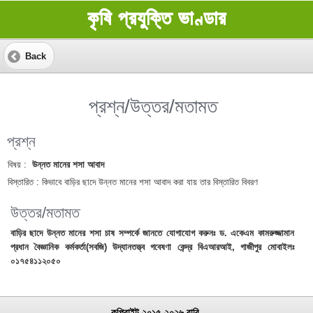
কৃষি প্রযুক্তি ভাণ্ডার
Back
প্রশ্ন/উত্তর/মতামত
প্রশ্ন
বিষয় :
উন্নত মানের শসা আবাদ
বিস্তারিত :
কিভাবে বাড়ির ছাদে উন্নত মানের শসা আবাদ করা যায় তার বিস্তারিত বিবরণ
উত্তর/মতামত
বাড়ির ছাদে উন্নত মানের শসা চাষ সম্পর্কে জানতে যোগাযোগ করুনঃ ড. একেএম কামরুজ্জামান
প্রধান বৈজ্ঞানিক কর্মকর্তা(সবজি) উদ্যানতত্ত্ব গবেষণা কেন্দ্র বিএআরআই, গাজীপুর মোবাইলঃ
০১৭৫৪১১২০৫০
কপিরাইট ২০১৫-২০২৬ বারি.