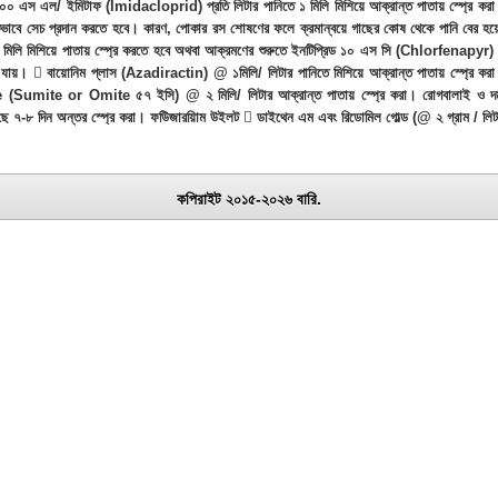
/ ইমিটাফ (Imidacloprid) প্রতি লিটার পানিতে ১ মিলি মিশিয়ে আক্রান্ত পাতায় স্প্রে করা। থ্র
কভাবে সেচ প্রদান করতে হবে। কারণ, পোকার রস শোষণের ফলে ক্রমান্বয়ে গাছের কোষ থেকে পানি বের হয়ে পান
িলি মিশিয়ে পাতায় স্প্রে করতে হবে অথবা আক্রমণের শুরুতে ইনটিপ্রিড ১০ এস সি (Chlorfenapyr) @
মে যায়।  বায়োনিম প্লাস (Azadiractin) @ ১মিলি/ লিটার পানিতে মিশিয়ে আক্রান্ত পাতায় স্প্রে
ite or Omite ৫৭ ইসি) @ ২ মিলি/ লিটার আক্রান্ত পাতায় স্প্রে করা। রোগবালাই ও দমন ব্
ছে ৭-৮ দিন অন্তর স্প্রে করা। ফউিজারয়িাম উইলট  ডাইথেন এম এবং রিডোমিল গোল্ড (@ ২ গ্রাম / লিটার
কপিরাইট ২০১৫-২০২৬ বারি.