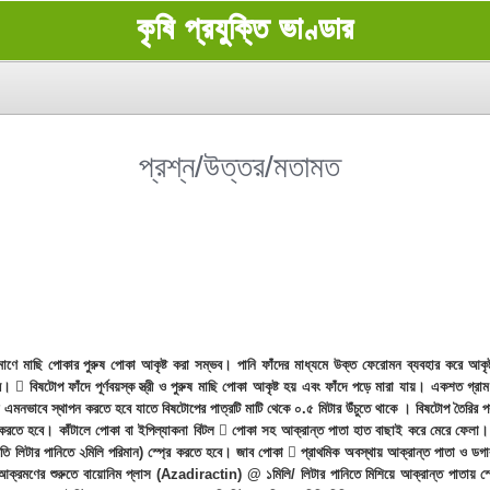
কৃষি প্রযুক্তি ভাণ্ডার
প্রশ্ন/উত্তর/মতামত
মাণে মাছি পোকার পুরুষ পোকা আকৃষ্ট করা সম্ভব। পানি ফাঁদের মাধ্যমে উক্ত ফেরোমন ব্যবহার করে আকৃ
 বিষটোপ ফাঁদে পূর্ণবয়স্ক স্ত্রী ও পুরুষ মাছি পোকা আকৃষ্ট হয় এবং ফাঁদে পড়ে মারা যায়। একশত গ্রাম
ে এমনভাবে স্থাপন করতে হবে যাতে বিষটোপের পাত্রটি মাটি থেকে ০.৫ মিটার উঁচুতে থাকে । বিষটোপ তৈরির প
পন করতে হবে। কাঁটালে পোকা বা ইপিল্যাকনা বিটল  পোকা সহ আক্রান্ত পাতা হাত বাছাই করে মেরে ফেল
্রতি লিটার পানিতে ২মিলি পরিমান) স্প্রে করতে হবে। জাব পোকা  প্রাথমিক অবস্থায় আক্রান্ত পাতা 
রা।  আক্রমণের শুরুতে বায়োনিম প্লাস (Azadiractin) @ ১মিলি/ লিটার পানিতে মিশিয়ে আক্রান্ত পা