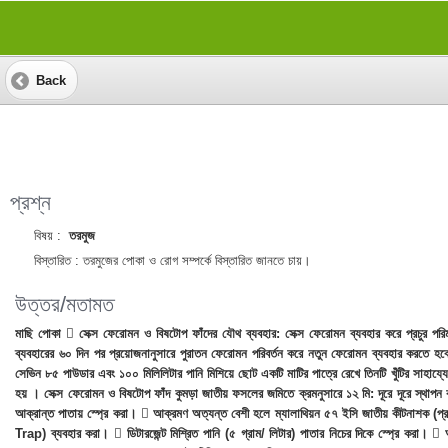
Back
প্রশ্ন
বিষয় :
তরমুজ
বিস্তারিত :
তরমুজের পোকা ও রোগ সম্পর্কে বিস্তারিত জানতে চায়।
উত্তর/মতামত
মাছি পোকা  সেক্স ফেরোমন ও বিষটোপ ফাঁদের যৌথ ব্যবহার: সেক্স ফেরোমন ব্যবহার করে প্রচুর পরি
ব্যবহারের ৬০ দিন পর প্রয়োজনানুসারে পুরাতন ফেরোমন পরিবর্তন করে নতুন ফেরোমন ব্যবহার করতে হবে। 
সেভিন ৮৫ পাউডার এবং ১০০ মিলিলিটার পানি মিশিয়ে ছোট একটি মাটির পাত্রে রেখে তিনটি খুঁটির সাহায্য
হয় । সেক্স ফেরোমন ও বিষটোপ ফাঁদ কুমড়া জাতীয় ফসলের জমিতে ক্রমনুসারে ১২ মি: দূরে দূরে স্থা
আক্রান্ত পাতায় স্প্রে করা।  আক্রমণ অত্যন্ত বেশী হলে ম্যালাথিয়ন ৫৭ ইসি জাতীয় কীটনাশক (প
Trap) ব্যবহার করা।  ডিটারজেন্ট মিশ্রিত পানি (৫ গ্রাম/ লিটার) পাতার নিচের দিকে স্প্রে ক