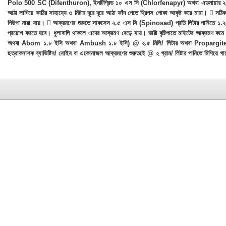
Polo 500 SC (Difenthuron), ইনটিপ্রিড ১০ এস সি (Chlorfenapyr) অথবা এডমায়ার ২০০ এস এল
আঠা লাগিয়ে কাঠির সাহায্যে ৩ মিটার দূরে দূরে আঠা ফাঁদ পেতে থ্রিপস পোকা আকৃষ্ট করে মারা।  সঠি
পিউপা মারা যায়।  আক্রমণের শুরুতে সাকসেস ২.৫ এস সি (Spinosad) প্রতি লিটার পানিতে ১.২ ম
প্রয়োগ করতে হবে। ধুলাবালি থাকলে এদের আক্রমণ বেড়ে যায়। ভারী বৃষ্টিপাতে মাইটের আক্রমণ ক
অথবা Abom ১.৮ ইসি অথবা Ambush ১.৮ ইসি) @ ২.৫ মিলি/ লিটার অথবা Propargite (Sum
ছত্রাকনাশক ব্যাভিষ্টিন/ নোইন বা একোনাজল আক্রমণের শুরুতইে @ ২ গ্রাম/ লিটার পানিতে মিশিয়ে গা