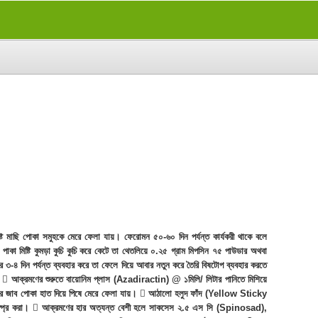
ষ্ট মাছি পোকা সমুহকে মেরে ফেলা যায়। ফেরোমন ৫০-৬০ দিন পর্যন্ত কার্যকরী থাকে বলে
 পাকা মিষ্টি কুমড়া কুচি কুচি করে কেটে তা থেতলিয়ে ০.২৫ গ্রাম মিপসিন ৭৫ পাউডার অথবা
র ৩-৪ দিন পর্যন্ত ব্যবহার করে তা ফেলে দিয়ে আবার নতুন করে তৈরি বিষটোপ ব্যবহার করতে
া।  আক্রমণের শুরুতে বায়োনিম প্লাস (Azadiractin) @ ১মিলি/ লিটার পানিতে মিশিয়ে
ও ডগার জাব পোকা হাত দিয়ে পিষে মেরে ফেলা যায়।  আঠালো হলুদ ফাঁদ (Yellow Sticky
তায় স্প্রে করা।  আক্রমণের হার অত্যন্ত বেশী হলে সাকসেস ২.৫ এস সি (Spinosad),