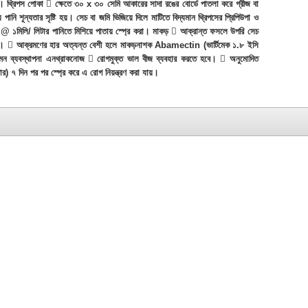
িপস পোকা  ক্ষেতে ৩০ x ৩০ সেমি আকারের সাদা রঙের বোর্ডে পাতলা করে গ্রীজ বা
ি শূন্যতার সৃষ্টি হয়। সেচ বা জমি ভিজিয়ে দিলে মাটিতে বিদ্যমান থ্রিপসের প্রিপিউপা ও
 ১মিলি/ লিটার পানিতে মিশিয়ে পাতায় স্প্রে করা। মাকড়  আক্রান্ত ফসলে উপরি সেচ
 করা।  আক্রমণের হার অত্যন্ত বেশী হলে মাকড়নাশক Abamectin (ভার্টিমেক ১.৮ ইসি
যবস্থাপনা এনথ্রাকনোজ  রোগমুক্ত ভাল বীজ ব্যবহার করতে হবে।  অনুমোদিত
) ৭ দিন পর পর স্প্রে করে এ রোগ নিয়ন্ত্রণ করা যায়।