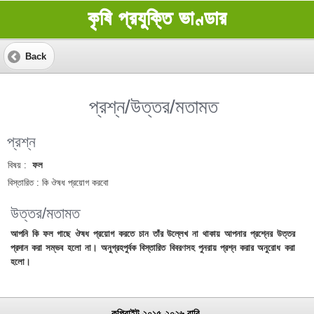
কৃষি প্রযুক্তি ভাণ্ডার
Back
প্রশ্ন/উত্তর/মতামত
প্রশ্ন
বিষয় :
ফল
বিস্তারিত :
কি ঔষধ প্রয়োগ করবো
উত্তর/মতামত
আপনি কি ফল গাছে ঔষধ প্রয়োগ করতে চান তাঁর উল্লেখ না থাকায় আপনার প্রশ্নের উত্তর
প্রদান করা সম্ভব হলো না। অনুগ্রহপুর্বক বিস্তারিত বিবরণসহ পুনরায় প্রশ্ন করার অনুরোধ করা
হলো।
কপিরাইট ২০১৫-২০২৬ বারি.