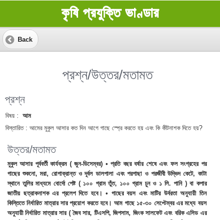
কৃষি প্রযুক্তি ভাণ্ডার
Back
প্রশ্ন/উত্তর/মতামত
প্রশ্ন
বিষয় :
আম
বিস্তারিত :
আমের মুকুল আসার কত দিন আগে গাছে স্প্রে করতে হয় এবং কি কীটনাশক দিতে হয়?
উত্তর/মতামত
মুকুল আসার পূর্ববর্তী কার্যক্রম ( জুন-ডিসেম্বর) • প্রতি বছর বর্ষার শেষে এবং ফল সংগ্রহের পর
গাছের শুকনো, মরা, রোগাক্রান্ত ও দূর্বল ডালপালা এবং পরগাছা ও পরজীবী উদ্ভিদ কেটে, কাটা
স্থানে তুলির মাধ্যমে বোর্দো পেষ্ট ( ১০০ গ্রাম তুঁত, ১০০ গ্রাম চুন ও ১ লি. পানি ) বা কপার
জাতীয় ছত্রাকনাশক এর প্রলেপ দিতে হবে। • গাছের বয়স এবং মাটির উর্বরতা অনুযায়ী তিন
কিস্তিতে নির্ধারিত মাত্রার সার প্রয়োগ করতে হবে। আম গাছে ১৫-৩০ সেপ্টেম্বর এর মধ্যে বয়স
অনুযায়ী নির্ধারিত মাত্রার সার ( জৈব সার, টিএসপি, জিপসাম, জিংক সালফেট এবং বরিক এসিড এর