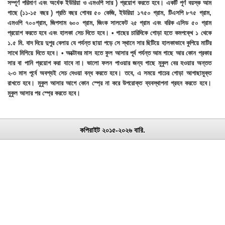
সম্পূর্ণ পরিমাণ এবং অর্ধেক ইউরিয়া ও এমওপি সার ) প্রয়োগ করতে হবে। একটি পূর্ণ বয়স্ক আম
গাছে (১১-১৫ বছর ) প্রতি বছর গোবর ৫০ কেজি, ইউরিয়া ১৭৫০ গ্রাম, টিএসপি ৮৭৫ গ্রাম,
এমওপি ৭০০গ্রাম, জিপসাম ৬০০ গ্রাম, জিংক সালফেট ২৫ গ্রাম এবং বরিক এসিড ৫০ গ্রাম
প্রয়োগ করতে হবে এবং হালকা সেচ দিতে হবে। • গাছের চারিদিকে গোড়া হতে কমপকে্খ ১ থেকে
১.৫ মি. বাদ দিয়ে দুপুর বেলায় যে পর্যন্ত ছায়া পড়ে সে স্থানে সার ছিটিয়ে হালকাভাবে কুপিয়ে মাটির
সাথে মিশিয়ে দিতে হবে। • অক্টোবর মাস হতে ফুল আসার পূর্ব পর্যন্ত আম গাছে আর কোন প্রকার
সার বা পানি প্রয়োগ করা যাবে না। ভালো ফলন পাওয়ার জন্য গাছে মুকুল বের হওয়ার অন্তত
২-৩ মাস পূর্বে অবশ্যই সেচ দেওয়া বন্ধ করতে হবে। তবে, এ সময়ে গাচের গোড়া আগাছামুক্ত
রাখতে হবে। মুকুল আসার আগে কোন স্প্রে না করে উপরোক্ত ব্যবস্থাপনা গ্রহন করতে হবে।
মুকুল আসার পর স্প্রে করতে হবে।
কপিরাইট ২০১৫-২০২৬ বারি.